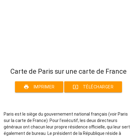
Carte de Paris sur une carte de France
print
system_update_alt
IMPRIMER
TÉLÉCHARGER
Paris est le siège du gouvernement national français (voir Paris
sur la carte de France). Pour l'exécutif, les deux directeurs
généraux ont chacun leur propre résidence officielle, qui leur sert
également de bureau. Le président de la République réside à