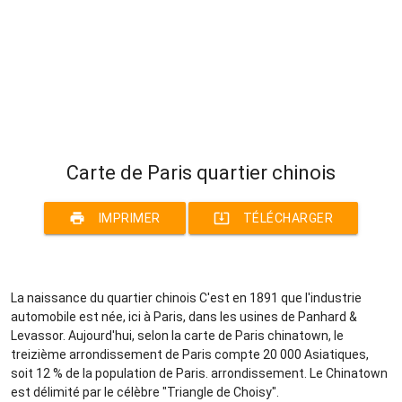
Carte de Paris quartier chinois
print
system_update_alt
IMPRIMER
TÉLÉCHARGER
La naissance du quartier chinois C'est en 1891 que l'industrie
automobile est née, ici à Paris, dans les usines de Panhard &
Levassor. Aujourd'hui, selon la carte de Paris chinatown, le
treizième arrondissement de Paris compte 20 000 Asiatiques,
soit 12 % de la population de Paris. arrondissement. Le Chinatown
est délimité par le célèbre "Triangle de Choisy".