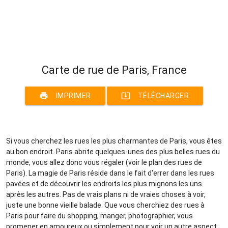
Carte de rue de Paris, France
print
system_update_alt
IMPRIMER
TÉLÉCHARGER
Si vous cherchez les rues les plus charmantes de Paris, vous êtes
au bon endroit. Paris abrite quelques-unes des plus belles rues du
monde, vous allez donc vous régaler (voir le plan des rues de
Paris). La magie de Paris réside dans le fait d'errer dans les rues
pavées et de découvrir les endroits les plus mignons les uns
après les autres. Pas de vrais plans ni de vraies choses à voir,
juste une bonne vieille balade. Que vous cherchiez des rues à
Paris pour faire du shopping, manger, photographier, vous
promener en amoureux ou simplement pour voir un autre aspect