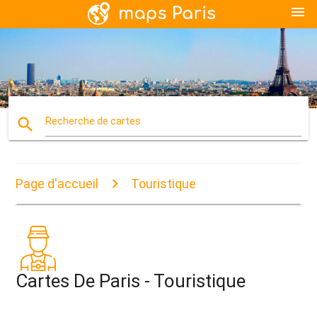
menu
search
Recherche de cartes
Page d'accueil
Touristique
Cartes De Paris - Touristique