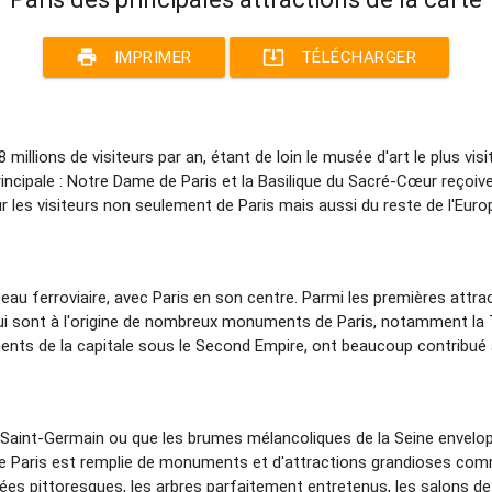
print
system_update_alt
IMPRIMER
TÉLÉCHARGER
e 8 millions de visiteurs par an, étant de loin le musée d'art le plus
incipale : Notre Dame de Paris et la Basilique du Sacré-Cœur reçoive
 les visiteurs non seulement de Paris mais aussi du reste de l'Europ
seau ferroviaire, avec Paris en son centre. Parmi les premières attra
qui sont à l'origine de nombreux monuments de Paris, notamment la 
ents de la capitale sous le Second Empire, ont beaucoup contribué à f
ard Saint-Germain ou que les brumes mélancoliques de la Seine enve
le de Paris est remplie de monuments et d'attractions grandioses comm
vées pittoresques, les arbres parfaitement entretenus, les salons de 