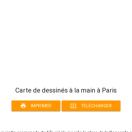
Carte de dessinés à la main à Paris
print
system_update_alt
IMPRIMER
TÉLÉCHARGER